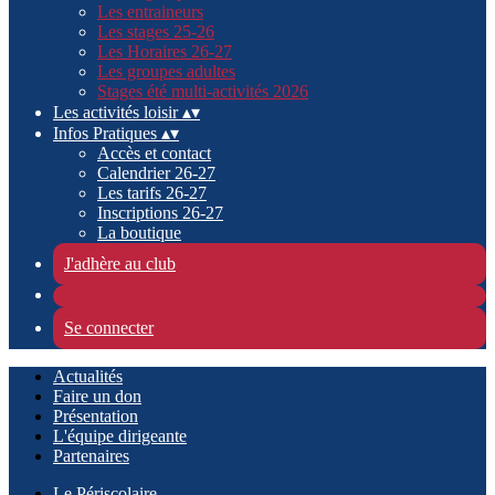
Les entraineurs
Les stages 25-26
Les Horaires 26-27
Les groupes adultes
Stages été multi-activités 2026
Les activités loisir
▴
▾
Infos Pratiques
▴
▾
Accès et contact
Calendrier 26-27
Les tarifs 26-27
Inscriptions 26-27
La boutique
J'adhère au club
Se connecter
Actualités
Faire un don
Présentation
L'équipe dirigeante
Partenaires
Le Périscolaire