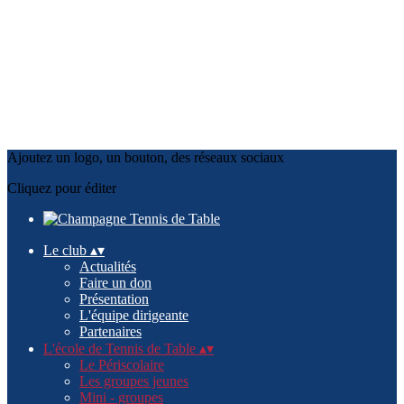
Ajoutez un logo, un bouton, des réseaux sociaux
Cliquez pour éditer
Le club
▴
▾
Actualités
Faire un don
Présentation
L'équipe dirigeante
Partenaires
L'école de Tennis de Table
▴
▾
Le Périscolaire
Les groupes jeunes
Mini - groupes