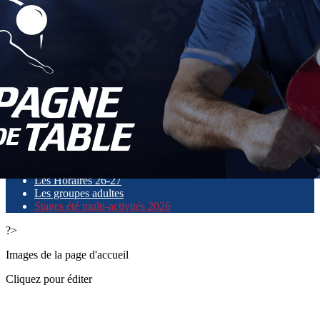
Exporter les lignes sélectionnées
Exporter toutes les colonnes
Exporter uniquement les colonnes affichées
Menu
<
>
Le Périscolaire
Les groupes jeunes
Mini - groupes
Les entraineurs
Les stages 25-26
Les Horaires 26-27
Les groupes adultes
Stages été multi-activités 2026
?>
Images de la page d'accueil
Cliquez pour éditer