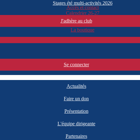
Stages été multi-activités 2026
Accès et contact
Calendrier 26-27
Les tarifs 26-27
J'adhère au club
Inscriptions 26-27
La boutique
Se connecter
Actualités
Faire un don
Présentation
L'équipe dirigeante
Partenaires