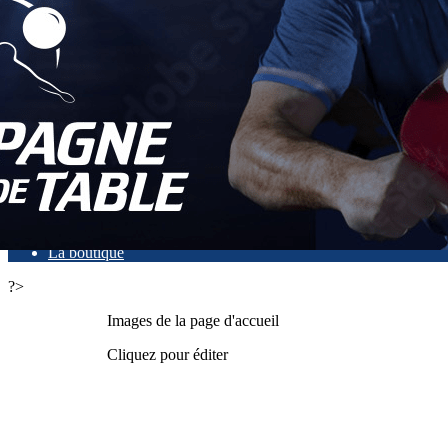
Exporter les lignes sélectionnées
Exporter toutes les colonnes
Exporter uniquement les colonnes affichées
Menu
<
>
Accès et contact
Calendrier 26-27
Les tarifs 26-27
Inscriptions 26-27
La boutique
?>
Images de la page d'accueil
Cliquez pour éditer