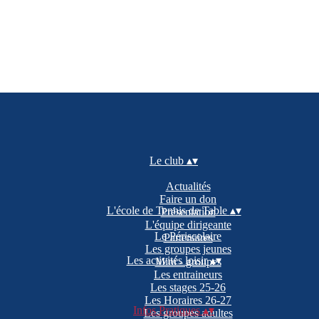
Le club
▴
▾
Actualités
Faire un don
L'école de Tennis de Table
▴
▾
Présentation
L'équipe dirigeante
Le Périscolaire
Partenaires
Les groupes jeunes
Les activités loisir
▴
▾
Mini - groupes
Les entraineurs
Les stages 25-26
Les Horaires 26-27
Infos Pratiques
▴
▾
Les groupes adultes