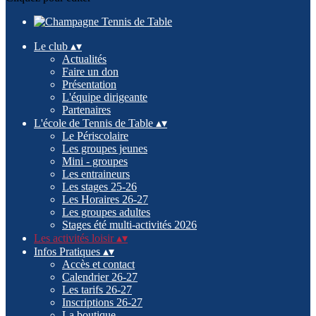
Le club
▴
▾
Actualités
Faire un don
Présentation
L'équipe dirigeante
Partenaires
L'école de Tennis de Table
▴
▾
Le Périscolaire
Les groupes jeunes
Mini - groupes
Les entraineurs
Les stages 25-26
Les Horaires 26-27
Les groupes adultes
Stages été multi-activités 2026
Les activités loisir
▴
▾
Infos Pratiques
▴
▾
Accès et contact
Calendrier 26-27
Les tarifs 26-27
Inscriptions 26-27
La boutique