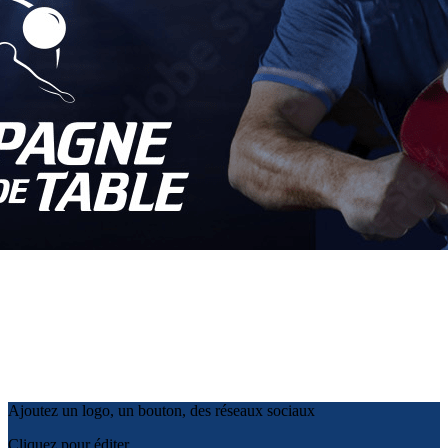
Exporter les lignes sélectionnées
Exporter toutes les colonnes
Exporter uniquement les colonnes affichées
Menu
?>
Images de la page d'accueil
Cliquez pour éditer
Ajoutez un logo, un bouton, des réseaux sociaux
Cliquez pour éditer