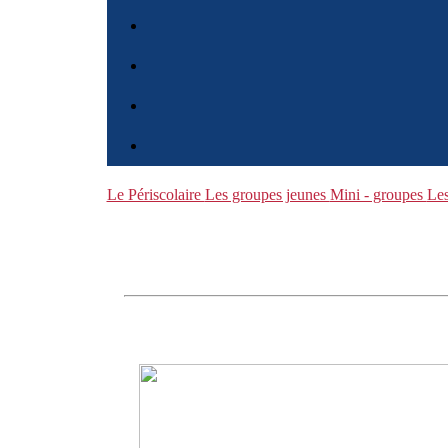
Le Périscolaire
Les groupes jeunes
Mini - groupes
Les