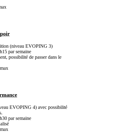
 max
poir
étition (niveau EVOPING 3)
1h15 par semaine
ent, possibilité de passer dans le
s max
ormance
iveau EVOPING 4) avec possibilité
s.
1h30 par semaine
alisé
s max