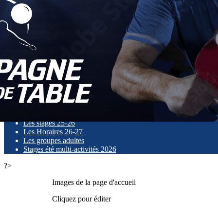
Exporter les lignes sélectionnées
Exporter toutes les colonnes
Exporter uniquement les colonnes affichées
Menu
<
>
Le Périscolaire
Les groupes jeunes
Mini - groupes
Les entraineurs
Les stages 25-26
Les Horaires 26-27
Les groupes adultes
Stages été multi-activités 2026
?>
Images de la page d'accueil
Cliquez pour éditer