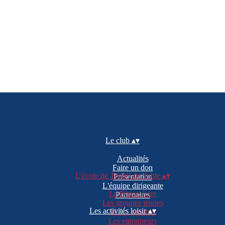
Le club
▴
▾
Actualités
Faire un don
L'école de Tennis de Table
▴
▾
Présentation
L'équipe dirigeante
Le Périscolaire
Partenaires
Les groupes jeunes
Les activités loisir
▴
▾
Mini - groupes
Les entraineurs