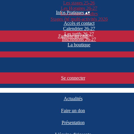
Les stages 25-26
Les Horaires 26-27
Infos Pratiques
▴
▾
Les groupes adultes
Stages été multi-activités 2026
Accès et contact
Calendrier 26-27
Les tarifs 26-27
J'adhère au club
Inscriptions 26-27
La boutique
Se connecter
Actualités
Faire un don
Présentation