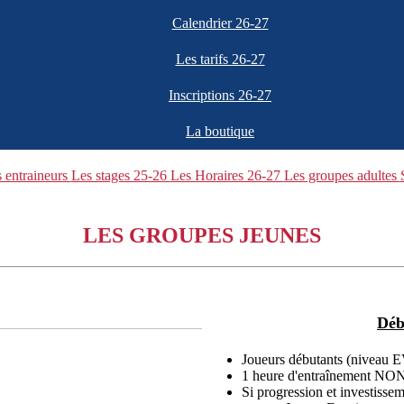
Calendrier 26-27
Les tarifs 26-27
Inscriptions 26-27
La boutique
 entraineurs
Les stages 25-26
Les Horaires 26-27
Les groupes adultes
LES GROUPES JEUNES
Déb
Joueurs débutants (niveau 
1 heure d'entraînement 
Si progression et investissem