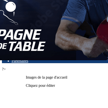
Exporter les lignes sélectionnées
Exporter toutes les colonnes
Exporter uniquement les colonnes affichées
Menu
<
>
Actualités
Faire un don
Présentation
L'équipe dirigeante
Partenaires
?>
Images de la page d'accueil
Cliquez pour éditer