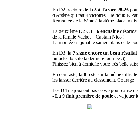
En D2, victoire de
la 5 à Tarare 28-26
pour
d'Arsène qui fait 4 victoires + le double. Patr
Remontée de la 6ème à la 4ème place, mais ça
La deuxième D2
CTT6 enchaîne
désormais 
de la famille Vachet + Captain Nico !
La montée est jouable samedi dans cette poule
En D3,
la 7 signe encore un beau résulta
miracles lors de la dernière journée :))
Finissez bien à domicile votre très belle sais
En contraste,
la 8
reste sur la même diffici
les laisser derrière au classement. Courage !
Les D4 ne jouaient pas ce we pour cause de
-
La 9 finit première de poule
et va jouer 