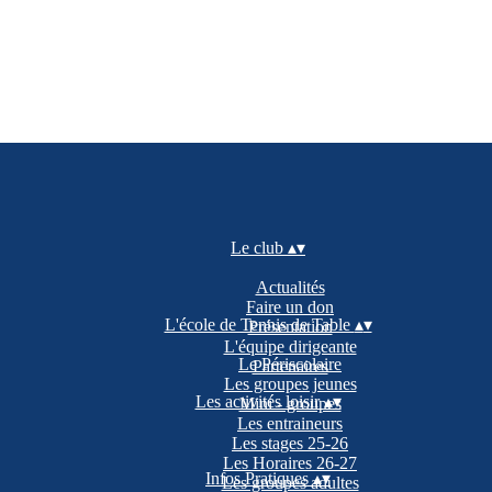
Le club
▴
▾
Actualités
Faire un don
L'école de Tennis de Table
▴
▾
Présentation
L'équipe dirigeante
Le Périscolaire
Partenaires
Les groupes jeunes
Les activités loisir
▴
▾
Mini - groupes
Les entraineurs
Les stages 25-26
Les Horaires 26-27
Infos Pratiques
▴
▾
Les groupes adultes