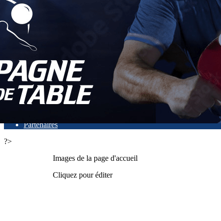
Exporter les lignes sélectionnées
Exporter toutes les colonnes
Exporter uniquement les colonnes affichées
Menu
<
>
Actualités
Faire un don
Présentation
L'équipe dirigeante
Partenaires
?>
Images de la page d'accueil
Cliquez pour éditer