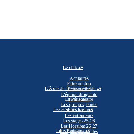
Le club
▴
▾
Actualités
Faire un don
L'école de Tennis de Table
▴
▾
Présentation
L'équipe dirigeante
Le Périscolaire
Partenaires
Les groupes jeunes
Les activités loisir
▴
▾
Mini - groupes
Les entraineurs
Les stages 25-26
Les Horaires 26-27
Infos Pratiques
▴
▾
Les groupes adultes