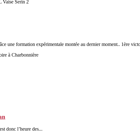
 Vaise Serin 2
e une formation expérimentale montée au dernier moment.. 1ère victoir
oire à Charbonnière
an
st donc l’heure des...