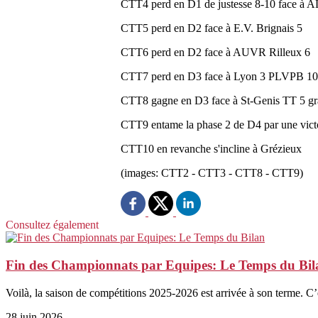
CTT4 perd en D1 de justesse 8-10 face à AL
CTT5 perd en D2 face à E.V. Brignais 5
CTT6 perd en D2 face à AUVR Rilleux 6
CTT7 perd en D3 face à Lyon 3 PLVPB 10
CTT8 gagne en D3 face à St-Genis TT 5 grâc
CTT9 entame la phase 2 de D4 par une vict
CTT10 en revanche s'incline à Grézieux
(images: CTT2 - CTT3 - CTT8 - CTT9)
Consultez également
Fin des Championnats par Equipes: Le Temps du Bil
Voilà, la saison de compétitions 2025-2026 est arrivée à son terme. C’e
28 juin 2026