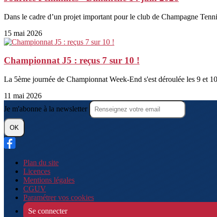
Dans le cadre d’un projet important pour le club de Champagne Tennis
15 mai 2026
Championnat J5 : reçus 7 sur 10 !
La 5ème journée de Championnat Week-End s'est déroulée les 9 et 10 m
11 mai 2026
Je m'abonne à la newsletter
OK
Plan du site
Licences
Mentions légales
CGUV
Paramétrer vos cookies
Se connecter