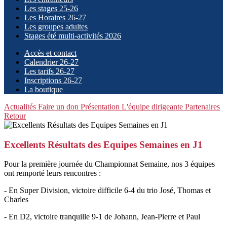
Les stages 25-26
Les Horaires 26-27
Les groupes adultes
Stages été multi-activités 2026
Accès et contact
Calendrier 26-27
Les tarifs 26-27
Inscriptions 26-27
La boutique
Actualités
Faire un don
Présentation
L'équipe dirigeante
Partenaires
Retour
Excellents Résultats des Equipes Semaines en J1
Pour la première journée du Championnat Semaine, nos 3 équipes
ont remporté leurs rencontres :
- En Super Division, victoire difficile 6-4 du trio José, Thomas et
Charles
- En D2, victoire tranquille 9-1 de Johann, Jean-Pierre et Paul