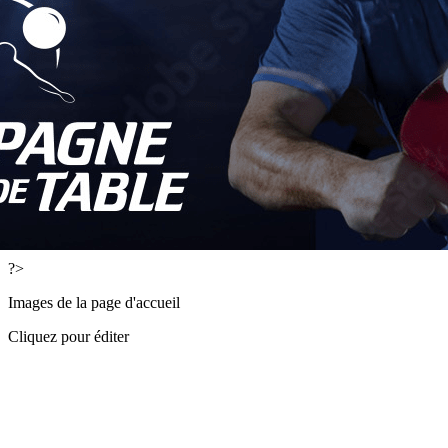
Exporter les lignes sélectionnées
Exporter toutes les colonnes
Exporter uniquement les colonnes affichées
Menu
<
>
Actualités
Faire un don
Présentation
L'équipe dirigeante
Partenaires
?>
Images de la page d'accueil
Cliquez pour éditer