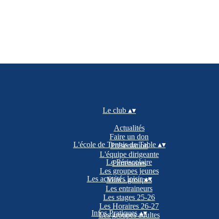
Le club
▴
▾
Actualités
Faire un don
L'école de Tennis de Table
▴
▾
Présentation
L'équipe dirigeante
Le Périscolaire
Partenaires
Les groupes jeunes
Les activités loisir
▴
▾
Mini - groupes
Les entraineurs
Les stages 25-26
Les Horaires 26-27
Infos Pratiques
▴
▾
Les groupes adultes