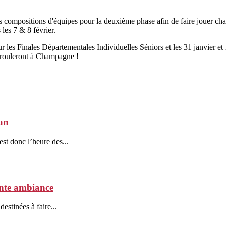
 des compositions d'équipes pour la deuxième phase afin de faire jouer ch
les 7 & 8 février.
ur les Finales Départementales Individuelles Séniors et les 31 janvier et
érouleront à Champagne !
an
st donc l’heure des...
ente ambiance
estinées à faire...