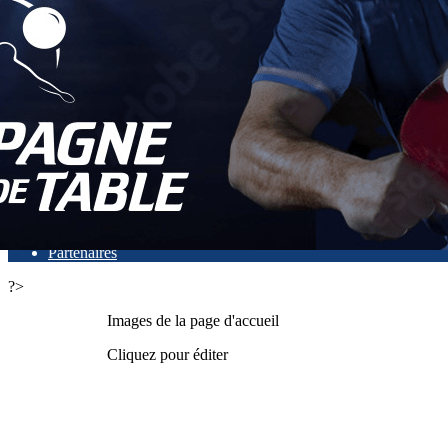
Exporter les lignes sélectionnées
Exporter toutes les colonnes
Exporter uniquement les colonnes affichées
Menu
<
>
Actualités
Faire un don
Présentation
L'équipe dirigeante
Partenaires
?>
Images de la page d'accueil
Cliquez pour éditer