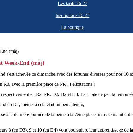
Les tarifs 26-27
Inscriptions 26-27
La boutique
at Week-End (màj)
 s'est achevée ce dimanche avec des fortunes diverses pour nos 10 é
n R3, avec la première place de PR ! Félicitations !
es respectivement en R2, PR, D2, D2 et D3. La 1 rate de peu la remonté
end en D1, même si cela était un peu attendu,
sse à la dernière journée de la 5ème à la 7ème place, mais se maintient
urs 8 (en D3), 9 et 10 (en D4) vont poursuivre leur apprentissage de l